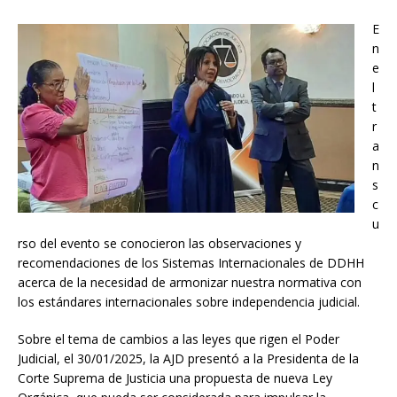
E
n
e
l
t
r
a
n
s
c
u
rso del evento se conocieron las observaciones y
recomendaciones de los Sistemas Internacionales de DDHH
acerca de la necesidad de armonizar nuestra normativa con
los estándares internacionales sobre independencia judicial.
Sobre el tema de cambios a las leyes que rigen el Poder
Judicial, el 30/01/2025, la AJD presentó a la Presidenta de la
Corte Suprema de Justicia una propuesta de nueva Ley