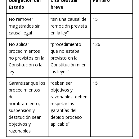
Obligación del
Cita textual
Párrafo
Estado
breve
No remover
“sin una causal de
15
magistrados sin
remoción prevista
causal legal
en la ley”
No aplicar
“procedimiento
126
procedimientos
que no estaba
no previstos en la
previsto en la
Constitución o la
Constitución ni en
ley
las leyes”
Garantizar que los
“deben ser
15
procedimientos
objetivos y
de
razonables, deben
nombramiento,
respetar las
suspensión y
garantías del
destitución sean
debido proceso
objetivos y
aplicable”
razonables