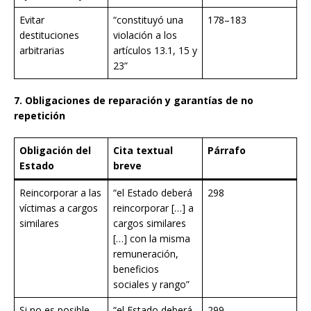
Evitar
“constituyó una
178–183
destituciones
violación a los
arbitrarias
artículos 13.1, 15 y
23”
7. Obligaciones de reparación y garantías de no
repetición
Obligación del
Cita textual
Párrafo
Estado
breve
Reincorporar a las
“el Estado deberá
298
víctimas a cargos
reincorporar […] a
similares
cargos similares
[…] con la misma
remuneración,
beneficios
sociales y rango”
Si no es posible
“el Estado deberá
299