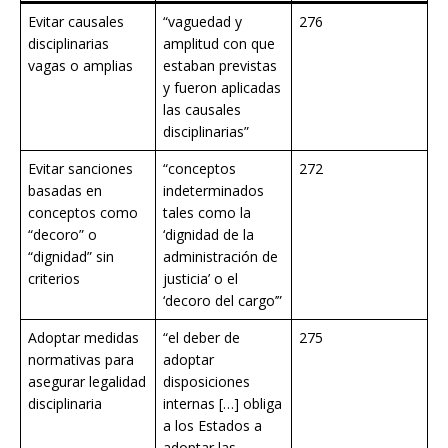
Evitar causales
“vaguedad y
276
disciplinarias
amplitud con que
vagas o amplias
estaban previstas
y fueron aplicadas
las causales
disciplinarias”
Evitar sanciones
“conceptos
272
basadas en
indeterminados
conceptos como
tales como la
“decoro” o
‘dignidad de la
“dignidad” sin
administración de
criterios
justicia’ o el
‘decoro del cargo’”
Adoptar medidas
“el deber de
275
normativas para
adoptar
asegurar legalidad
disposiciones
disciplinaria
internas […] obliga
a los Estados a
adoptar las