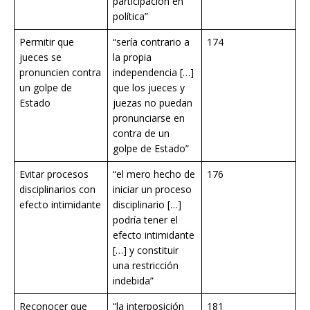
participación en
política”
Permitir que
“sería contrario a
174
jueces se
la propia
pronuncien contra
independencia […]
un golpe de
que los jueces y
Estado
juezas no puedan
pronunciarse en
contra de un
golpe de Estado”
Evitar procesos
“el mero hecho de
176
disciplinarios con
iniciar un proceso
efecto intimidante
disciplinario […]
podría tener el
efecto intimidante
[…] y constituir
una restricción
indebida”
Reconocer que
“la interposición
181