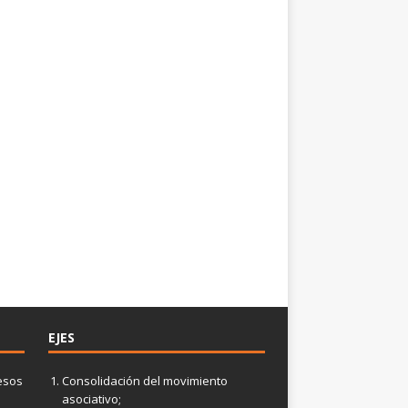
EJES
esos
Consolidación del movimiento
asociativo;