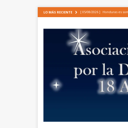
[ 05/08/2026 ]
Honduras es some
LO MÁS RECIENTE
CIDH
ARTÍCULOS
[ 30/06/2026 ]
Análisis de la ap
de incidencia de las organizaci
EPU[1]
NOTICIAS
[ 19/06/2026 ]
APROBACIÓN URG
INTEGRAL, LA MODERNIZACIÓN
[ 24/01/2025 ]
Comunicado de la
COMUNICADOS