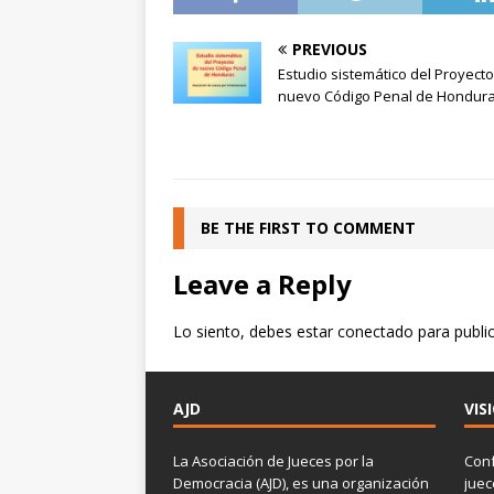
PREVIOUS
Estudio sistemático del Proyect
nuevo Código Penal de Hondur
BE THE FIRST TO COMMENT
Leave a Reply
Lo siento, debes estar
conectado
para publi
AJD
VIS
La Asociación de Jueces por la
Conf
Democracia (AJD), es una organización
jue