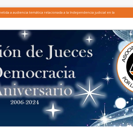
tida a audiencia temática relacionada a la Independencia judicial en la
licación del Test para conocer la relevancia y efectividad de las acciones
ones integrantes de CCI – Honduras, entre ellas la AJD, en el marco del
ENTE DE LA LEY DEL CONSEJO DE LA JUDICATURA, EL FORTALECIMIENTO
 Y LA SEGURIDAD PRESUPUESTARIA DE LA JUDICATURA
ARTÍCULOS
 AJD sobre investigación de altos funcionarios judiciales