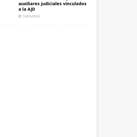
auxiliares judiciales vinculados
a la AJD
16/06/2026