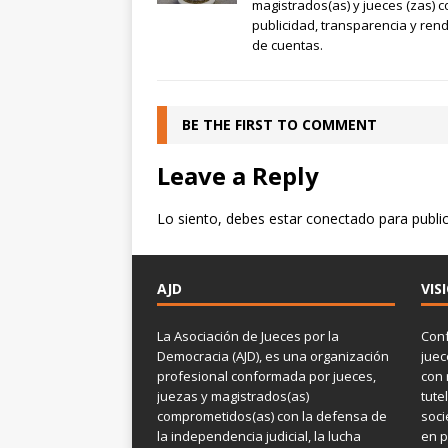
magistrados(as) y jueces (zas) c
publicidad, transparencia y rend
de cuentas.
BE THE FIRST TO COMMENT
Leave a Reply
Lo siento, debes estar
conectado
para publi
AJD
VIS
La Asociación de Jueces por la
Conf
Democracia (AJD), es una organización
jue
profesional conformada por jueces,
con 
juezas y magistrados(as)
tute
comprometidos(as) con la defensa de
soci
la independencia judicial, la lucha
en p