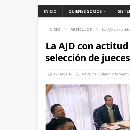
INICIO
QUIENES SOMOS
SISTE
INICIO
ARTÍCULOS
La AJD con acti
La AJD con actitud
selección de juece
17/08/2017
Artículos
,
Boletín Informati