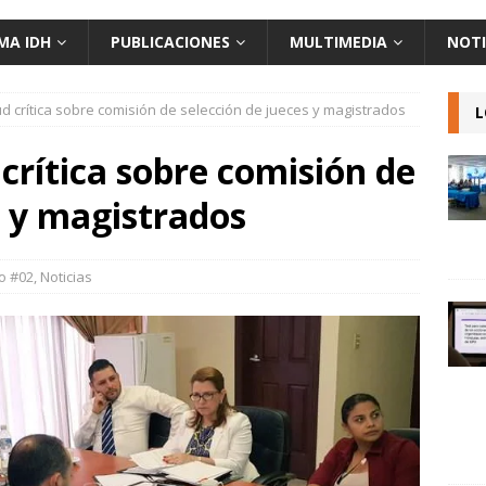
MA IDH
PUBLICACIONES
MULTIMEDIA
NOTI
tud crítica sobre comisión de selección de jueces y magistrados
L
 crítica sobre comisión de
s y magistrados
vo #02
,
Noticias