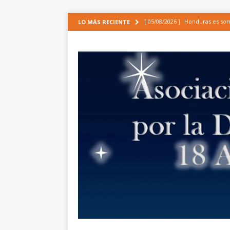
[ 05/08/2026 ]
Honduras es some
LO MÁS RECIENTE
CIDH
ARTÍCULOS
[ 30/06/2026 ]
Análisis de la ap
de incidencia de las organizaci
EPU[1]
NOTICIAS
[ 19/06/2026 ]
APROBACIÓN URG
INTEGRAL, LA MODERNIZACIÓN
[ 24/01/2025 ]
Comunicado de la
COMUNICADOS