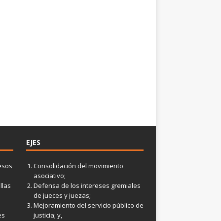
EJES
esos
Consolidación del movimiento
asociativo;
llas
Defensa de los intereses gremiales
de jueces y juezas;
Mejoramiento del servicio público de
es
justicia; y,