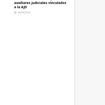
auxiliares judiciales vinculados
a la AJD
16/06/2026