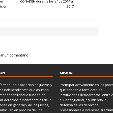
on
CONADEH durante los años 2014 al
ición
2017
car un comentario.
IÓN
MISIÓN
ormar una asociación de juezas y
Participar activamente en los proc
ces independientes que asuman
que tiendan a fortalecer las
responsabilidad la función de
instituciones democráticas, entre e
lar derechos fundamentales de la
el Poder Judicial, asumiendo la
edad en general y de los jueces,
defensa de los derechos
articular; en procura de una
profesionales e intereses gremial