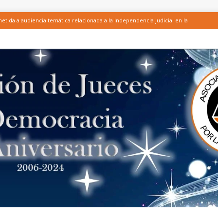
tida a audiencia temática relacionada a la Independencia judicial en la
licación del Test para conocer la relevancia y efectividad de las acciones
ones integrantes de CCI – Honduras, entre ellas la AJD, en el marco del
ENTE DE LA LEY DEL CONSEJO DE LA JUDICATURA, EL FORTALECIMIENTO
 Y LA SEGURIDAD PRESUPUESTARIA DE LA JUDICATURA
ARTÍCULOS
 AJD sobre investigación de altos funcionarios judiciales