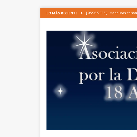
[ 05/08/2026 ]
Honduras es some
LO MÁS RECIENTE
CIDH
ARTÍCULOS
[ 30/06/2026 ]
Análisis de la ap
de incidencia de las organizaci
EPU[1]
NOTICIAS
[ 19/06/2026 ]
APROBACIÓN URG
INTEGRAL, LA MODERNIZACIÓN
[ 24/01/2025 ]
Comunicado de la
COMUNICADOS