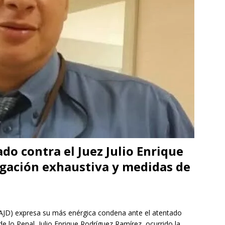
do contra el Juez Julio Enrique
igación exhaustiva y medidas de
(AJD) expresa su más enérgica condena ante el atentado
e lo Penal, Julio Enrique Rodríguez Ramírez, ocurrido la