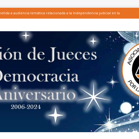
tida a audiencia temática relacionada a la Independencia judicial en la
licación del Test para conocer la relevancia y efectividad de las acciones
ones integrantes de CCI – Honduras, entre ellas la AJD, en el marco del
ENTE DE LA LEY DEL CONSEJO DE LA JUDICATURA, EL FORTALECIMIENTO
 Y LA SEGURIDAD PRESUPUESTARIA DE LA JUDICATURA
ARTÍCULOS
 AJD sobre investigación de altos funcionarios judiciales