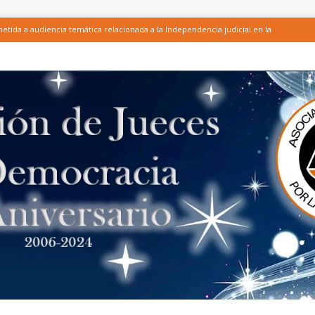
tida a audiencia temática relacionada a la Independencia judicial en la
licación del Test para conocer la relevancia y efectividad de las acciones
ones integrantes de CCI – Honduras, entre ellas la AJD, en el marco del
ENTE DE LA LEY DEL CONSEJO DE LA JUDICATURA, EL FORTALECIMIENTO
 Y LA SEGURIDAD PRESUPUESTARIA DE LA JUDICATURA
ARTÍCULOS
 AJD sobre investigación de altos funcionarios judiciales