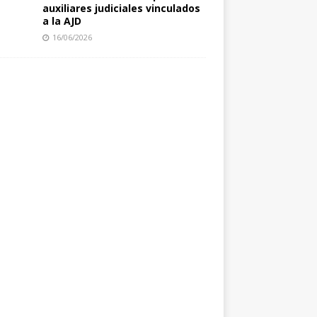
auxiliares judiciales vinculados
a la AJD
16/06/2026