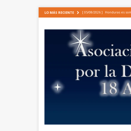
[ 05/08/2026 ]
Honduras es some
LO MÁS RECIENTE
CIDH
ARTÍCULOS
[ 30/06/2026 ]
Análisis de la ap
de incidencia de las organizaci
EPU[1]
NOTICIAS
[ 19/06/2026 ]
APROBACIÓN URG
INTEGRAL, LA MODERNIZACIÓN
[ 24/01/2025 ]
Comunicado de la
COMUNICADOS