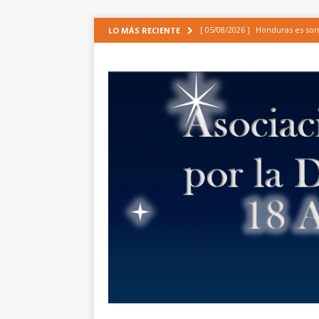
[ 05/08/2026 ]
Honduras es some
LO MÁS RECIENTE
CIDH
ARTÍCULOS
[ 30/06/2026 ]
Análisis de la ap
de incidencia de las organizaci
EPU[1]
NOTICIAS
[ 19/06/2026 ]
APROBACIÓN URG
INTEGRAL, LA MODERNIZACIÓN
[ 24/01/2025 ]
Comunicado de la
COMUNICADOS