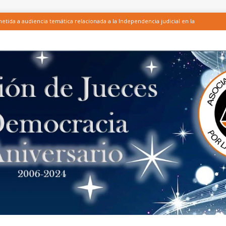
tida a audiencia temática relacionada a la Independencia judicial en la
licación del Test para conocer la relevancia y efectividad de las acciones
ones integrantes de CCI – Honduras, entre ellas la AJD, en el marco del
ENTE DE LA LEY DEL CONSEJO DE LA JUDICATURA, EL FORTALECIMIENTO
 Y LA SEGURIDAD PRESUPUESTARIA DE LA JUDICATURA
ARTÍCULOS
 AJD sobre investigación de altos funcionarios judiciales