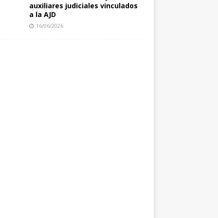
auxiliares judiciales vinculados
a la AJD
16/06/2026